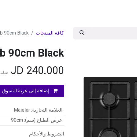
ات
BRANDS
موسمية
اقوى العروض
مج
كافة المنتجات
ieler Hob 90cm Black
ieler Hob 90cm Black
JD
240.000
شامل 
إضافة إلى عربة التسوق
العلامة التجارية
:
Maieler
عرض الطباخ (سم)
:
90cm
الشروط والأحكام