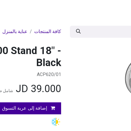
ات
BRANDS
موسمية
اقوى العروض
مج
كافة المنتجات
عناية بالمنزل
00 Stand 18" -
Black
ACP620/01
JD
39.000
شامل ضر
إضافة إلى عربة التسوق