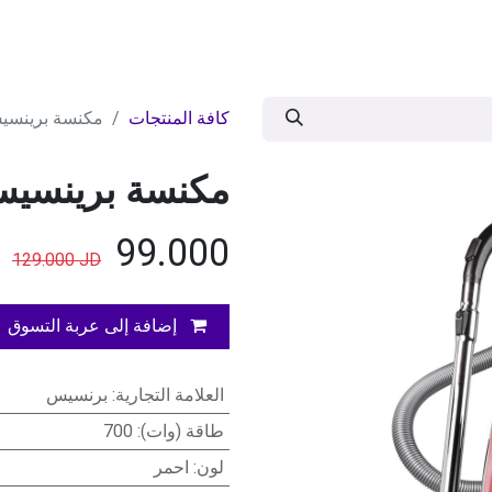
ات
BRANDS
موسمية
اقوى العروض
مج
كافة المنتجات
مكنسة برينسيس
مكنسة برينسيس
JD
99.000
129.000
JD
إضافة إلى عربة التسوق
العلامة التجارية
:
برنسيس
طاقة (وات)
:
700
لون
:
احمر