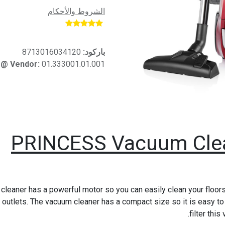
الشروط والأحكام
​
باركود:
8713016034120
 @ Vendor:
01.333001.01.001
PRINCESS Vacuum Clea
aner has a powerful motor so you can easily clean your floors.
outlets. The vacuum cleaner has a compact size so it is easy to
filter thi