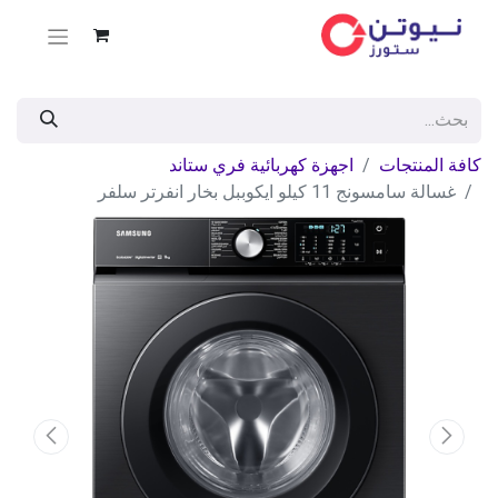
كافة المنتجات
اجهزة كهربائية فري ستاند
غسالة سامسونج 11 كيلو ايكوببل بخار انفرتر سلفر