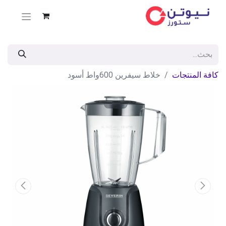
كافة المنتجات
خلاط سيفرين 600واط أسود