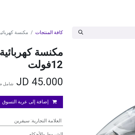
ات
BRANDS
موسمية
اقوى العروض
مج
كافة المنتجات
مكنسة كهربائية س
مكنسة كهربائية
12فولت
JD
45.000
شامل ضر
إضافة إلى عربة التسوق
العلامة التجارية
:
سيفرين
الشروط والأحكام