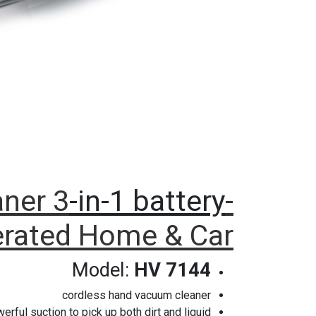
aner
3
-in-1 battery
-
rated Home & Car
Model:
HV 7144
cordless hand vacuum cleaner
erful suction to pick up both dirt and liquid