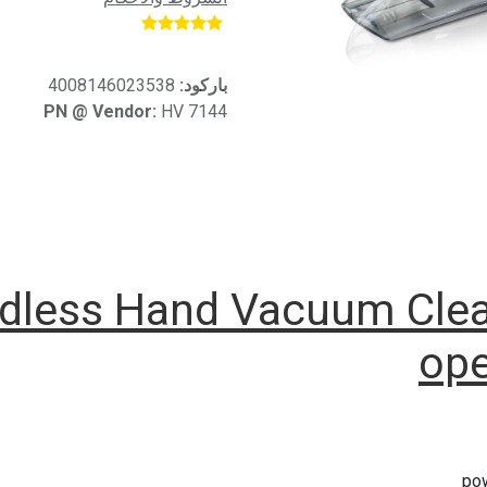
​
باركود:
4008146023538
PN @ Vendor:
HV 7144
rdless Hand Vacuum Cle
ope
pow