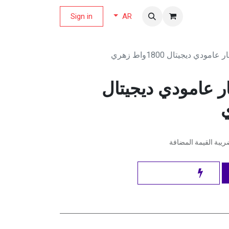
لة العروض
Sign in
AR
مودي ديجيتال 1800واط زهري
ر عامودي ديجيتال
يبة القيمة المضافة