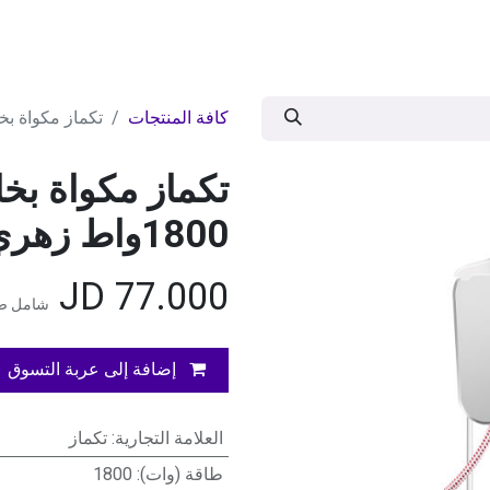
ات
BRANDS
موسمية
اقوى العروض
مج
كافة المنتجات
تكماز مكواة بخار عا
تكماز مكواة بخا
1800واط زهري
JD
77.000
شامل ضر
إضافة إلى عربة التسوق
العلامة التجارية
:
تكماز
طاقة (وات)
:
1800