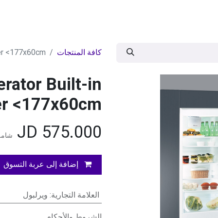
ات
BRANDS
موسمية
اقوى العروض
مج
كافة المنتجات
ter <177x60cm>
rator Built-in
er <177x60cm>
JD
575.000
شامل
إضافة إلى عربة التسوق
العلامة التجارية
:
ويرلبول
الشروط والأحكام