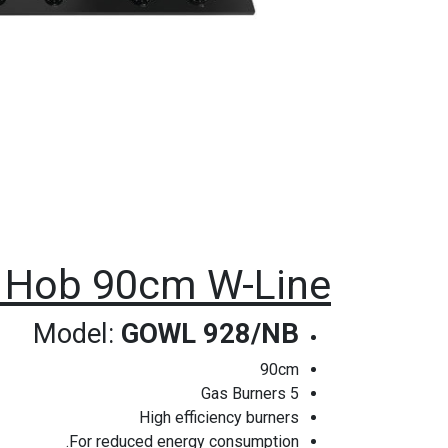
c Hob 90cm W-Line
Model:
GOWL 928/NB
90cm
5 Gas Burners
High efficiency burners
For reduced energy consumption.