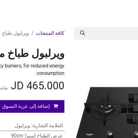
ات
BRANDS
موسمية
اقوى العروض
مج
كافة المنتجات
ويرلبول طباخ مدم
ويرلبول طباخ مدم
cy burners, for reduced energy
consumption.
JD
465.000
شامل 
إضافة إلى عربة التسوق
العلامة التجارية
:
ويرلبول
عرض الطباخ (سم)
:
90cm