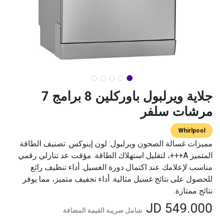
جلاية ويرلبول باوركلين 8 برامج 7
مرشات سلفر
​​​​​​​​W​hi​r​l​po​o​l​
مميزات غسالة الصحون ويرلبول: لون إينوكس. تصنيف الطاقة
المتميز A+++، لتقليل استهلاك الطاقة. مؤقت عد تنازلي رقمي
مناسب لإعلامك عند اكتمال دورة الغسيل. أداء تنظيف رائع
للحصول على نتائج غسيل مثالية. أداء تجفيف متميز، مما يوفر
نتائج ممتازة.
JD
549.000
شامل ضريبة القيمة المضافة