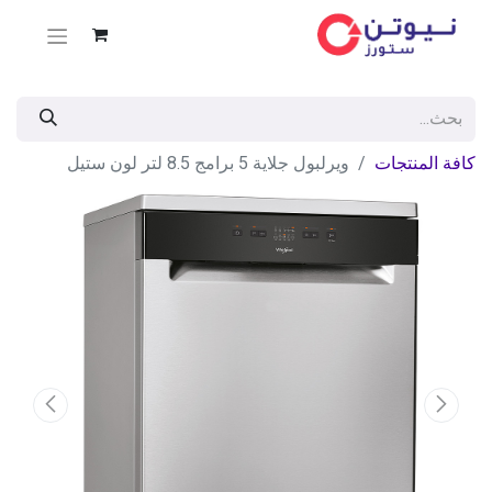
كافة المنتجات
ويرلبول جلاية 5 برامج 8.5 لتر لون ستيل