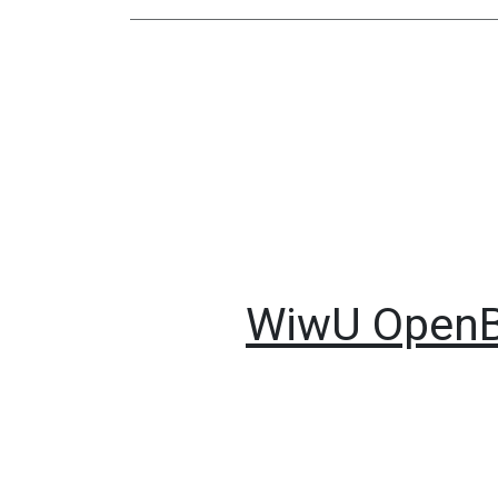
WiwU OpenBu