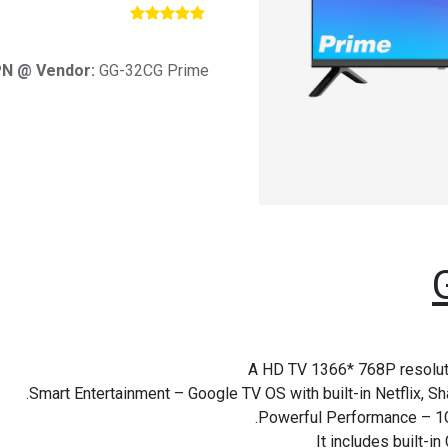
​
N @ Vendor:
GG-32CG Prime
A HD TV 1366* 768P resolut
Smart Entertainment – Google TV OS with built-in Netflix, 
Powerful Performance – 1G
It includes built-i