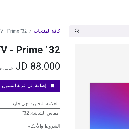
ات
BRANDS
موسمية
اقوى العروض
مج
كافة المنتجات
32" G Guard LED Smart TV - Prime
32" G Guard LED Smart TV - Prime
JD
88.000
شامل ضر
إضافة إلى عربة التسوق
العلامة التجارية
:
جي جارد
مقاس الشاشة
:
32"
الشروط والأحكام