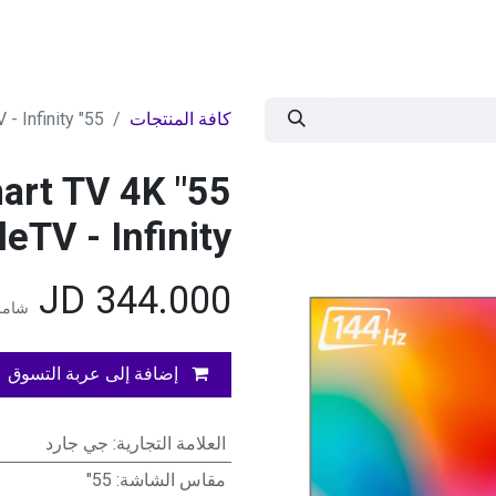
ات
BRANDS
موسمية
اقوى العروض
مج
كافة المنتجات
55" G Guard QLED Smart TV 4K GoogleTV - Infinity
mart TV 4K
eTV - Infinity
JD
344.000
شامل
إضافة إلى عربة التسوق
العلامة التجارية
:
جي جارد
مقاس الشاشة
:
55"