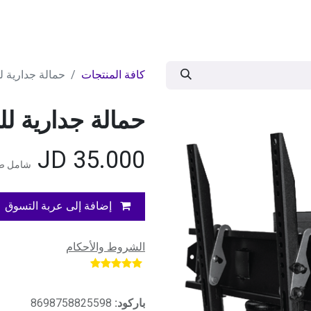
ات
BRANDS
موسمية
اقوى العروض
مج
كافة المنتجات
حمالة جدارية للشاشة
حمالة جدارية للشاشة 
JD
35.000
شامل ضر
إضافة إلى عربة التسوق
الشروط والأحكام
​
باركود:
8698758825598