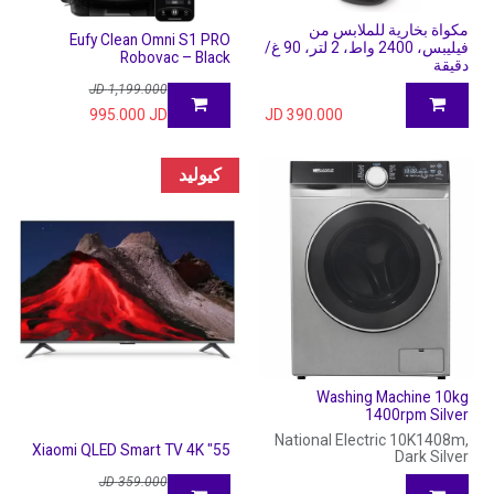
مكواة بخارية للملابس من
Eufy Clean Omni S1 PRO
فيليبس، 2400 واط، 2 لتر، 90 غ/
Robovac – Black
دقيقة
JD
1,199.000
995.000
JD
JD
390.000
كيوليد
Washing Machine 10kg
1400rpm Silver
National Electric 10K1408m,
55" Xiaomi QLED Smart TV 4K
Dark Silver
JD
359.000