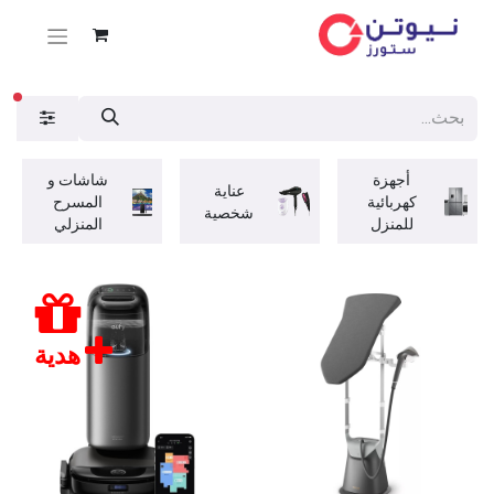
عوا
أجهزة
شاشات و
عناية
كهربائية
المسرح
شخصية
للمنزل
المنزلي
هدية