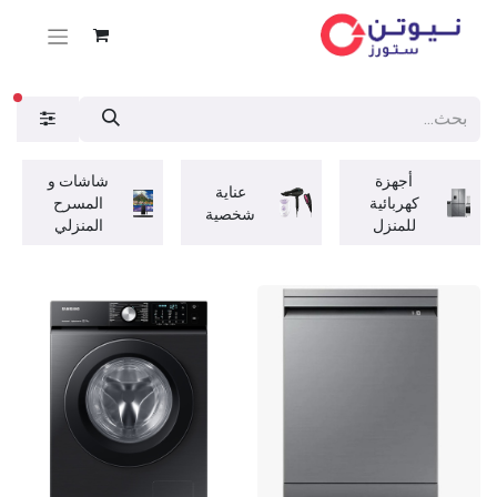
عوا
أجهزة
شاشات و
عناية
كهربائية
المسرح
شخصية
للمنزل
المنزلي