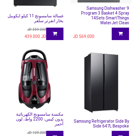
Samsung Dishwasher 9
Program 3 Basket 4 Spray
غسالة سامسونج 11 كيلو ايكوببل
14Sets SmartThings
بخار انفرتر سلفر
WaterJet Clean
JD
559.000
439.000
JD
JD
569.000
مكنسة سامسونج الكهربائية
بدون كيس، 2200 واط، لون
Samsung Refrigerator Side By
أحمر
Side 647L Bespoke
JD
109.000