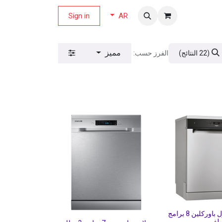
لة العروض
Sign in
AR
مميز
الفرز حسب:
(22 النتائج)
جلاية ويرلبول باوركلين 8 برامج