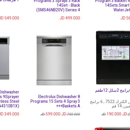
Programs 3 Sprays 3 Rack
Program 3 Basket 4
14Set - Black
14Sets Smart
(SMS46NB20V) Series 4
WaterJet
JD
549.000
JD
499.000
JD
5
جلاية 6برامج 2سلل 12طقم
Dishwasher
s 9Sprayer
Electrolux Dishwasher 8
nless Steel
Programs 15 Sets 4 Spray 3
ناشونال الكترك 7522 , 6 برامج
A4310B1X)
Baskets A+++
JD
349.000
599.000
JD
190.000
JD
JD
750.000
JD
2