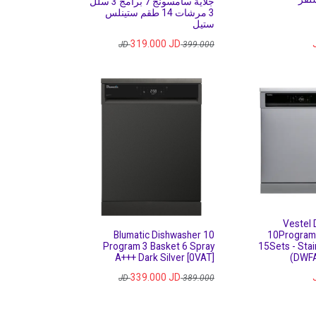
جلاية سامسونج 7 برامج 3 سلل
3 مرشات 14 طقم ستينلس
ستيل
319.000
JD
JD
399.000
Vestel 
Blumatic Dishwasher 10
10Program
Program 3 Basket 6 Spray
15Sets - Stai
A+++ Dark Silver [0VAT]
(DWF
339.000
JD
JD
389.000