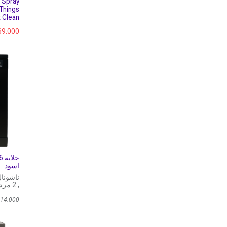
 Spray
Things
 Clean
69.000
اسود
, 2 مرشين, 14 قم
14.000