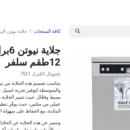
ات
BRANDS
موسمية
اقوى العروض
مج
كافة المنتجات
جلاية نيوتن 6برامج 2سلل 2 مرش 12طقم سلفر
12طقم سلفر
ناشونال الكترك 7521
يتناسب تصميم هذه الجلاية من نيو
والمتوسطة لتوفير تجربة غسيل ع
عملي من سلتين، حيث يوفّر تنظيمً
المائدة، مع الحفاظ على سهولة الا
وتتميز عن هذه الجلاية عن الجلايا
بين الأدوات واستيعاب كميات أكبر