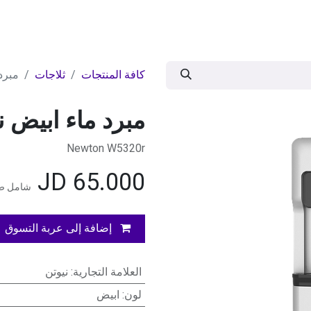
ات
BRANDS
موسمية
اقوى العروض
مج
كافة المنتجات
ثلاجات
مبرد
مبرد ماء ابيض ن
Newton W5320r
JD
65.000
شامل ضر
إضافة إلى عربة التسوق
العلامة التجارية
:
نيوتن
لون
:
ابيض