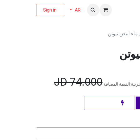
لة العروض
Sign in
AR
 ماء ابيض نيوتن
يوتن
JD
74.000
يبة القيمة المضافة