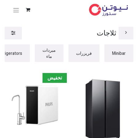
ثلاجات
مبردات
Minibar
فريزرات
efrigerators
ماء
تخفيض