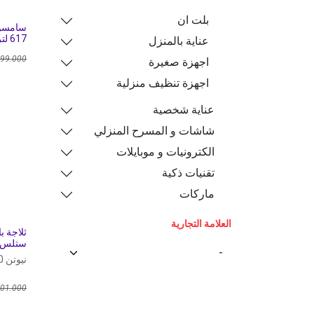
بلت ان
سامسونج
617 لتر
عناية بالمنزل
199.000
اجهزة صغيرة
اجهزة تنظيف منزلية
عناية شخصية
شاشات و المسرح المنزلي
الكترونيات و موبايلات
تقنيات ذكية
ماركات
العلامة التجارية
ستلس
نيوتن 530
01.000