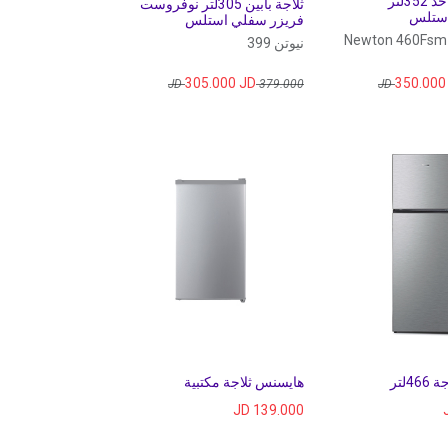
ثلاجة باب واحد 352لتر
ثلاجة بابين 305لتر نوفروست
ستلس
فريزر سفلي استلس
Newton 460Fsm ,
نيوتن 399
305.000
JD
350.000
JD
379.000
4لتر
هايسنس ثلاجة مكتبية
JD
139.000