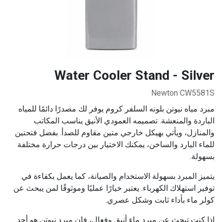
Water Cooler Stand - Silver
Newton CW5581S
مبرد مياه نيوتن بلونه السلفر كروم يوفر لك مصدرًا دائمًا للمياه
الباردة والمنعشة. تصميمه العمودي الأنيق يناسب المكاتب
والمنازل، ويأتي بهيكل خارجي متين مقاوم للصدأ. بفضل فتحتين
للماء البارد والساخن، يمكنك الاختيار بين درجات حرارة مختلفة
بسهولة.
يتميز المبرد بسهولة الاستخدام والصيانة، كما يعمل بكفاءة في
توفير استهلاك الكهرباء. يعتبر خيارًا عمليًا وموثوقًا لمن يبحث عن
كولر ماء بأداء ثابت وشكل عصري.
إذا كنت تبحث عن مبرد ماء أنيق وفعال، فإن مبرد نيوتن هو أحد