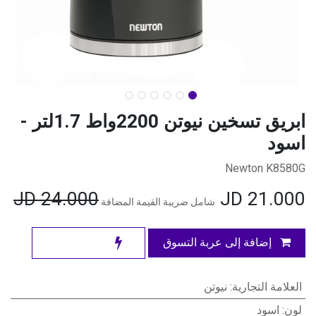
ابريق تسخين نيوتن 2200واط 1.7لتر -
اسود
Newton K8580G
JD
24.000
JD
21.000
شامل ضريبة القيمة المضافة
إضافة إلى عربة التسوق
العلامة التجارية
:
نيوتن
لون
:
اسود