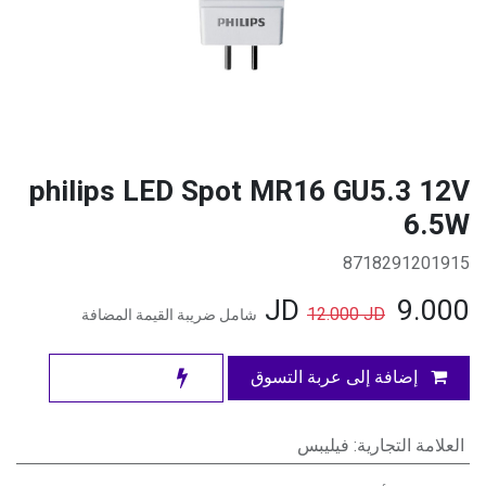
philips LED Spot MR16 GU5.3 12V
6.5W
8718291201915
JD
9.000
12.000
JD
شامل ضريبة القيمة المضافة
إضافة إلى عربة التسوق
العلامة التجارية
:
فيليبس