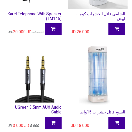
الشامي قاتل الحشرات كوما -
Karel Telephone With Speaker
ابيض
(TM145)
20.000
JD
JD
26.000
JD
25.000
UGreen 3.5mm AUX Audio
الشبح قاتل حشرات 15واط
Cable
3.000
JD
JD
18.000
JD
5.000