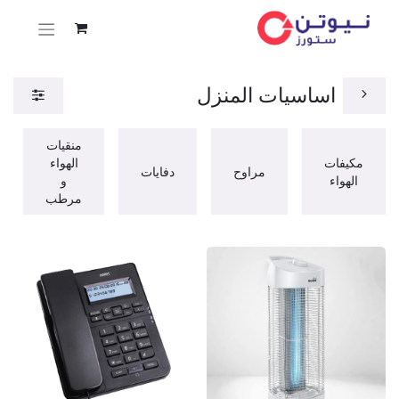
اساسيات المنزل
منقيات
مكيفات
الهواء
مراوح
دفايات
الهواء
و
مرطب