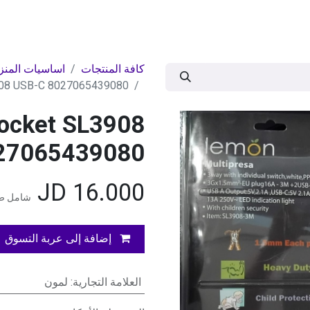
ات
BRANDS
موسمية
اقوى العروض
مج
كافة المنتجات
اساسيات المنز
908 USB-C 8027065439080
ocket SL3908
27065439080
JD
16.000
شامل ضر
إضافة إلى عربة التسوق
العلامة التجارية
:
لمون