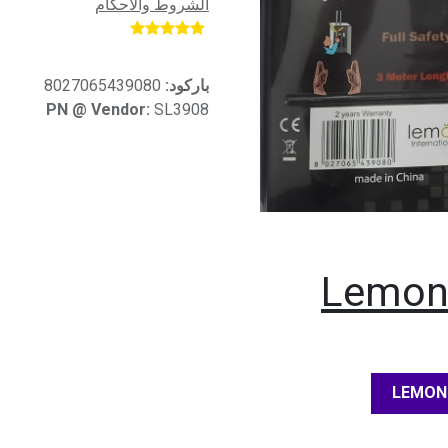
الشروط والأحكام
​
باركود:
8027065439080
PN @ Vendor:
SL3908
Lemon 
LEMON