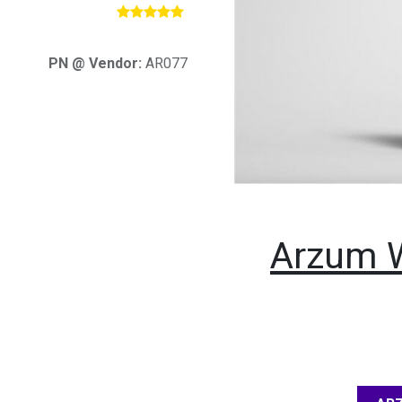
​
PN @ Vendor:
AR077
Arzum W