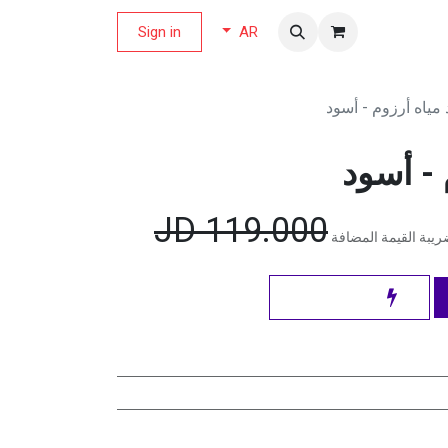
لة العروض
Sign in
AR
 مياه أرزوم - أسود
 - أسود
JD
119.000
يبة القيمة المضافة