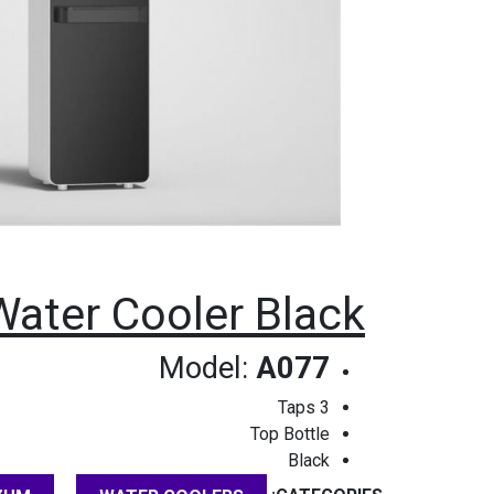
ater Cooler Black
Model:
A077
3 Taps
Top Bottle
Black