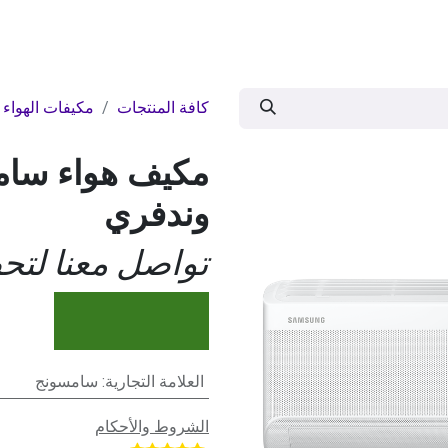
ات
BRANDS
موسمية
اقوى العروض
مج
كافة المنتجات
مكيفات الهواء
مكيف هواء سامس
وندفري
تواصل معنا لت
العلامة التجارية
:
سامسونج
الشروط والأحكام