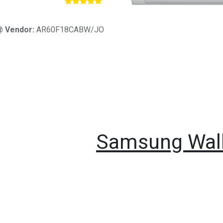
​
@ Vendor:
AR60F18CABW/JO
Samsung Wall