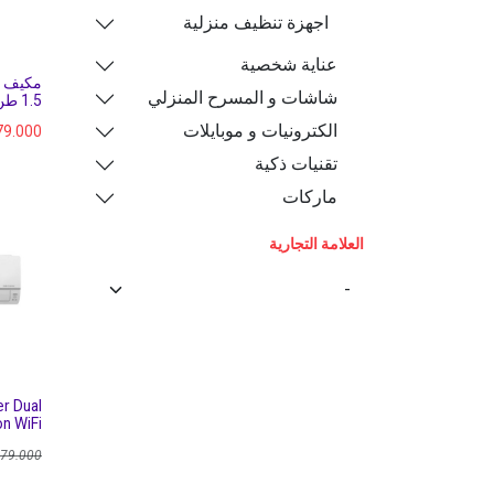
اجهزة تنظيف منزلية
عناية شخصية
مكيف ا
شاشات و المسرح المنزلي
1.5 طن (جديد)
الكترونيات و موبايلات
79.000
تقنيات ذكية
ماركات
العلامة التجارية
er Dual
on WiFi
79.000