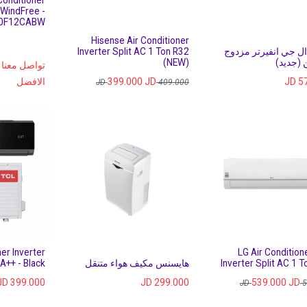
Conditioner
 WindFree -
0F12CABW
Hisense Air Conditioner
ل جي انفيرتر مزدوج
Inverter Split AC 1 Ton R32
(NEW)
تواصل معنا
5
JD
JD
399.000
الافضل
JD
409.000
er Inverter
LG Air Condition
Inverter Split AC 1 T
هايسنس مكيف هواء متنقل
 A++ - Black
JD
399.000
JD
299.000
539.000
JD
JD
5