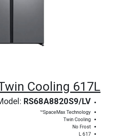
 Twin Cooling 617L
Model:
RS68A8820S9/LV
SpaceMax Technology™
Twin Cooling
No Frost
617 L