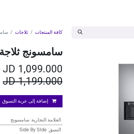
ات
BRANDS
موسمية
اقوى العروض
مج
كافة المنتجات
ثلاجات
سامسو
سامسونج ثلاجة سايد
JD
1,099.000
JD
1,199.000
إضافة إلى عربة التسوق
العلامة التجارية
:
سامسونج
النسق
:
Side By SIde