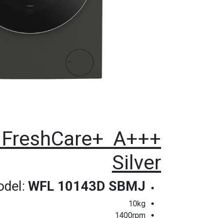
e FreshCare+ A+++
Silver
del:
WFL 10143D SBMJ
10kg
1400rpm