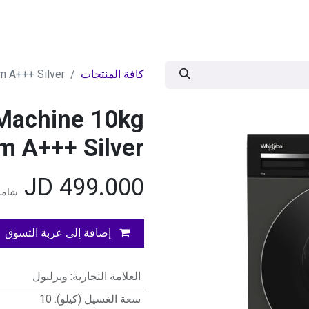
ات
BRANDS
موسمية
اقوى العروض
مج
كافة المنتجات
m A+++ Silver
 Machine 10kg
m A+++ Silver
JD
499.000
شامل 
إضافة إلى عربة التسوق
العلامة التجارية
:
ويرلبول
سعة الغسيل (كيلو)
:
10