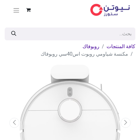
كافة المنتجات
روبوفاك
مكنسة شياومي روبوت اس40سي روبوفاك