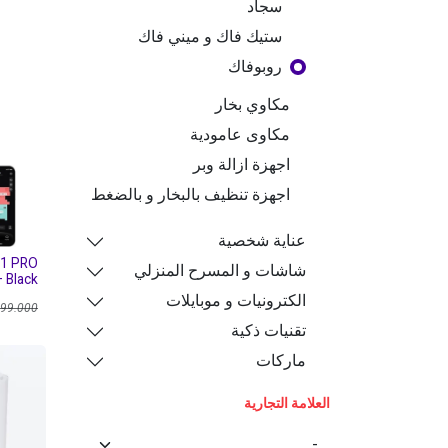
سجاد
ستيك فاك و ميني فاك
روبوفاك
مكاوي بخار
مكاوى عامودية
اجهزة ازالة وبر
اجهزة تنظيف بالبخار و بالضغط
عناية شخصية
S1 PRO
شاشات و المسرح المنزلي
 Black
الكترونيات و موبايلات
199.000
تقنيات ذكية
ماركات
العلامة التجارية