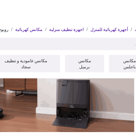
ات
BRANDS
موسمية
اقوى العروض
مج
أجهزة كهربائية للمنزل
اجهزة تنظيف منزلية
مكانس كهربائية
روبوف
مكانس
مكانس
مكانس عامودية و تنظيف
باجلس
برميل
سجاد