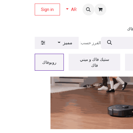
لة العروض
Sign in
AR
اك
مميز
الفرز حسب:
ستيك فاك و ميني
روبوفاك
فاك