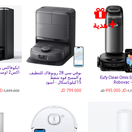
هدية
ايكوفاكس ر
اكس2 اومني
بوفي سي 28 روبوفاك للتنظيف
Eufy Clean Omni 
و المسح قوة شفط
Robovac –
15كيلوباسكال - أسود
D
JD
799.000
995.000
JD
JD
1,399.000
JD
1,