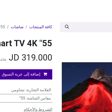
ات
BRANDS
موسمية
اقوى العروض
مج
كافة المنتجات
شاشات
55" Xiaomi QLED Smart TV 4K
55" Xiaomi QLED Smart TV 4K
JD
319.000
شامل
إضافة إلى عربة التسوق
العلامة التجارية
:
تشاومي
مقاس الشاشة
:
55"
الشروط والأحكام