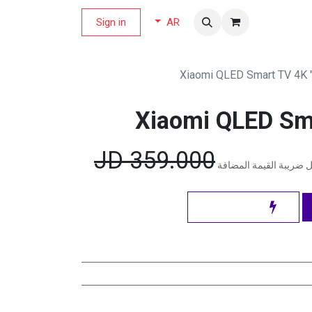
لة العروض
Sign in
AR
JD
359.000
 ضريبة القيمة المضافة