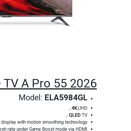
 TV A Pro 55 2026
Model:
ELA5984GL
4K
,UHD ,
QLED
TV ,
 display with motion smoothing technology.
resh rate under Game Boost mode via HDMI.