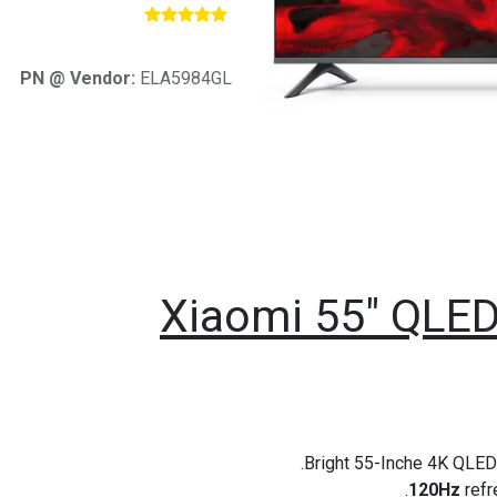
​
PN @ Vendor:
ELA5984GL
Xiaomi 55" QLED
Bright 55-Inche 4K QLED
120Hz
ref