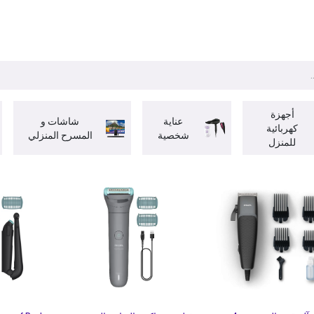
ات
BRANDS
موسمية
اقوى العروض
مج
أجهزة
عناية
شاشات و
كهربائية
شخصية
المسرح المنزلي
للمنزل