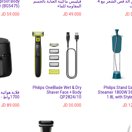
فيليبس آلة قص الشعر مع 4
فيليبس ماكينة العناية بالجسم
rproof Body
ت
المقاومة للماء
r (BG5475)
JD
59.000
JD
49.000
JD
Philips OneBlade Wet & Dry
Philips Stand G
Shaver Face + Body
Steamer 1800W 3
1.8L with Sty
QP2824/10
1700واط - أسود
JD
89.000
JD
30.000
JD
1