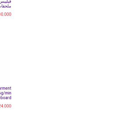
ملحقا
30.000
arment
6g/min
leboard
24.000