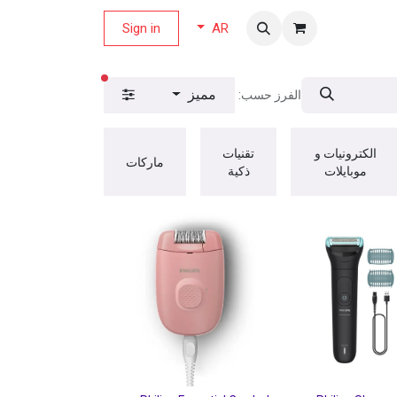
لة العروض
Sign in
AR
عوامل التصفية ال
مميز
الفرز حسب:
الكترونيات و
تقنيات
ماركات
موبايلات
ذكية