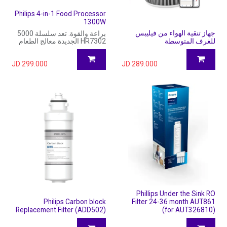
Philips 4-in-1 Food Processor
1300W
جهاز تنقية الهواء من فيليبس
براعة والقوة. تعد سلسلة 5000
للغرف المتوسطة
HR7302 الجديدة معالج الطعام
المثالي الذي يتمتع بتعدد
الاستخدامات في المطبخ. مع قوة
المحرك 750 واط و6 ملحقات،
JD
299.000
JD
289.000
من السهل إعداد وصفاتك مع
نتائج وأداء رائعين!
Phillips Under the Sink RO
Philips Carbon block
Filter 24-36 month AUT861
Replacement Filter (ADD502)
(for AUT326810)