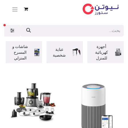
عوا
أجهزة
شاشات و
عناية
كهربائية
المسرح
شخصية
للمنزل
المنزلي