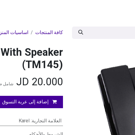
ات
BRANDS
موسمية
اقوى العروض
مج
كافة المنتجات
اساسيات المنز
 With Speaker
(TM145)
JD
20.000
شامل ضر
إضافة إلى عربة التسوق
العلامة التجارية
:
Karel
الشروط والأحكام