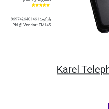
​
باركود:
8697426401461
PN @ Vendor:
TM145
Karel Telep