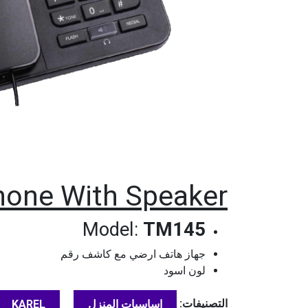
hone With Speaker
Model:
TM145
جهاز هاتف ارضي مع كاشف رقم
لون اسود
التصنيفات:
اساسيات المنزل
KAREL