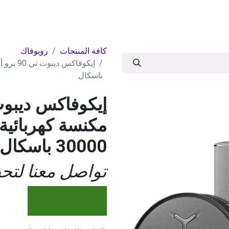
ات
BRANDS
موسمية
اقوى العروض
مج
كافة المنتجات
روبوفاك
باسكال
مكنسة كهربائية
30000 باسكال
تواصل معنا لت