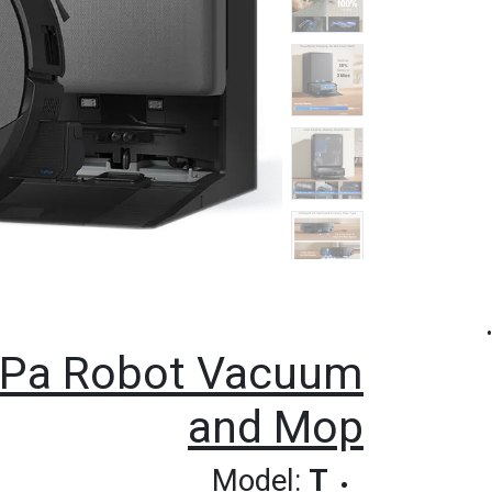
•
0Pa Robot Vacuum
and Mop
Model:
T