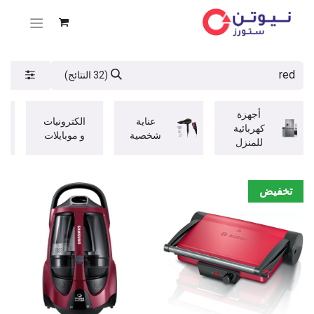
(32 النتائج)
أجهزة
عناية
الكترونيات
كهربائية
شخصية
و موبايلات
للمنزل
تخفيض