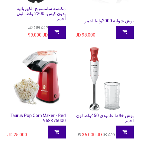
مكنسة سامسونج الكهربائية
بدون كيس، 2200 واط، لون
أحمر
بوش شواية 2000واط احمر
JD
109.000
99.000
JD
JD
98.000
بوش خلاط عامودي 450واط لون
Taurus Pop Corn Maker - Red
احمر
968375000
JD
25.000
36.000
JD
JD
39.000