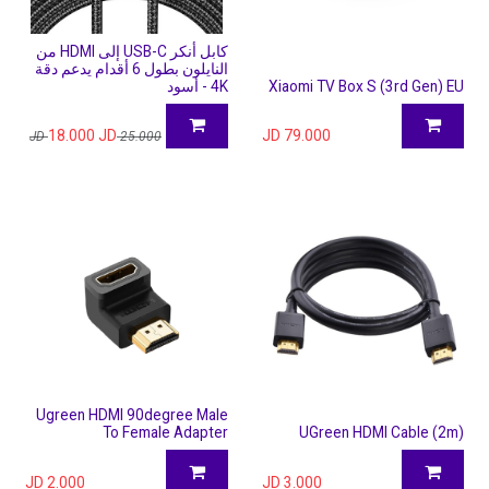
كابل أنكر USB-C إلى HDMI من
النايلون بطول 6 أقدام يدعم دقة
Xiaomi TV Box S (3rd Gen) EU
4K - أسود
18.000
JD
JD
79.000
JD
25.000
Ugreen HDMI 90degree Male
To Female Adapter
UGreen HDMI Cable (2m)
JD
2.000
JD
3.000